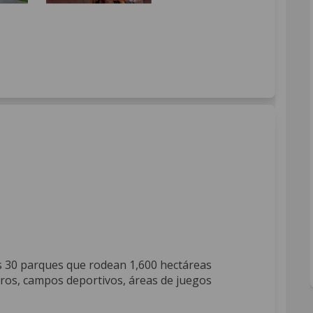
(External link)
Facebook
s on Linkedin
ues link
n X (formerly Twitter)
os 30 parques que rodean 1,600 hectáreas
eros, campos deportivos, áreas de juegos