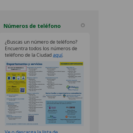
Números de teléfono
¿Buscas un número de teléfono?
Encuentra todos los números de
itter)
(External link)
teléfono de la Ciudad
aquí
.
Ve o descarga la lista de