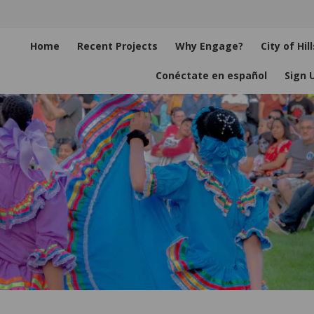
Home
Recent Projects
Why Engage?
City of Hi
Conéctate en español
Sign 