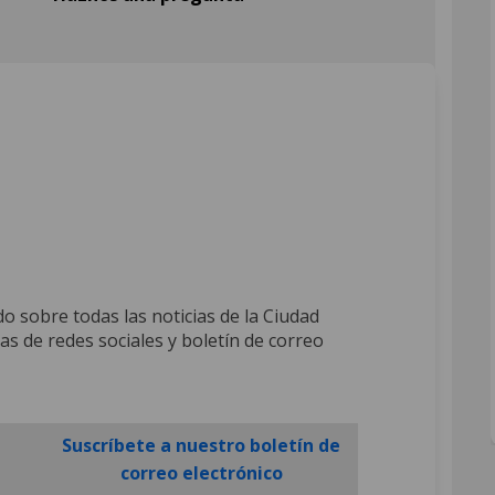
n Facebook
nos! on Linkedin
uenos! link
! on X (formerly Twitter)
o sobre todas las noticias de la Ciudad
s de redes sociales y boletín de correo
External link)
Suscríbete a nuestro boletín de
External link)
(External link)
correo electrónico