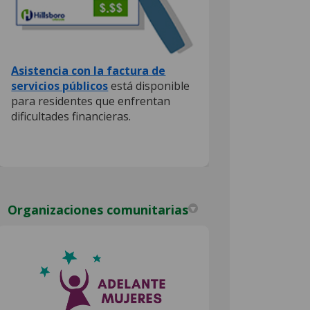
(External link)
Asistencia con la factura de
(External link)
servicios públicos
está disponible
para residentes que enfrentan
dificultades financieras.
Organizaciones comunitarias
)