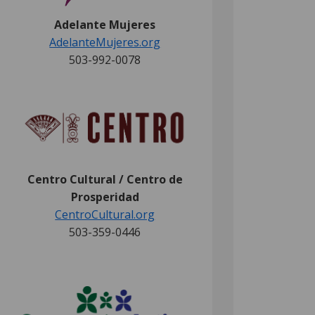
Adelante Mujeres
(External link)
(External link)
(External link)
(External link)
(External link)
AdelanteMujeres.org
503-992-0078
(External link)
Centro Cultural / Centro de
Prosperidad
CentroCultural.org
503-359-0446