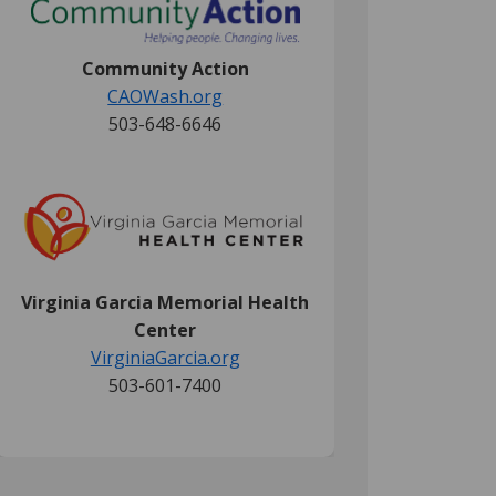
(External link)
Community Action
(External link)
CAOWash.org
503-648-6646
(External link)
Virginia Garcia Memorial Health
Center
VirginiaGarcia.org
503-601-7400