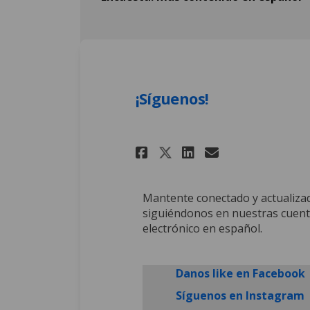
¡Síguenos!
Share ¡Síguenos! o
Share ¡Sígue
Email ¡Síg
Share ¡Síguenos
Mantente conectado y actualizad
siguiéndonos en nuestras cuenta
electrónico en español.
(
Danos like en Facebook
(
Síguenos en Instagram