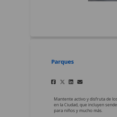
Parques
Share Parques on 
Share Parque
Email Parq
Share Parques o
Mantente activo y disfruta de l
en la Ciudad, que incluyen send
para niños y mucho más.